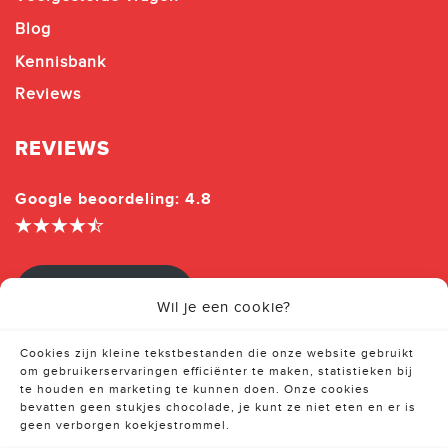
Blog
Kennisbank
Reviews
REVIEWS
Google beoordeling: 4.8
Beoordeel ons
Wil je een cookie?
Cookies zijn kleine tekstbestanden die onze website gebruikt
om gebruikerservaringen efficiënter te maken, statistieken bij
te houden en marketing te kunnen doen. Onze cookies
bevatten geen stukjes chocolade, je kunt ze niet eten en er is
geen verborgen koekjestrommel.
© 2026 Mercari Vastgoed B.V.