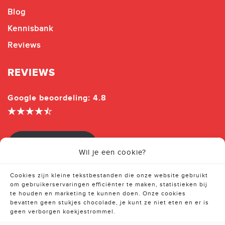
Blog
Kennisbank
Reviews
REVIEWS
Google beoordeling: 4.8
Beoordeel ons
Wil je een cookie?
Cookies zijn kleine tekstbestanden die onze website gebruikt
om gebruikerservaringen efficiënter te maken, statistieken bij
te houden en marketing te kunnen doen. Onze cookies
bevatten geen stukjes chocolade, je kunt ze niet eten en er is
geen verborgen koekjestrommel.
© 2026 Mercari Vastgoed B.V.